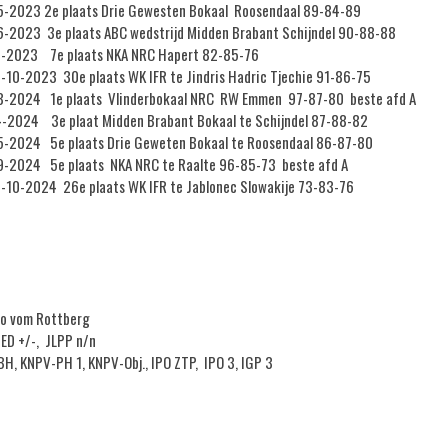
-2023 2e plaats Drie Gewesten Bokaal Roosendaal 89-84-89
-2023 3e plaats ABC wedstrijd Midden Brabant Schijndel 90-88-88
-2023 7e plaats NKA NRC Hapert 82-85-76
-10-2023 30e plaats WK IFR te Jindris Hadric Tjechie 91-86-75
-2024 1e plaats Vlinderbokaal NRC RW Emmen 97-87-80 beste afd A
-2024 3e plaat Midden Brabant Bokaal te Schijndel 87-88-82
-2024 5e plaats Drie Geweten Bokaal te Roosendaal 86-87-80
-2024 5e plaats NKA NRC te Raalte 96-85-73 beste afd A
-10-2024 26e plaats WK IFR te Jablonec Slowakije 73-83-76
o vom Rottberg
 ED +/-, JLPP n/n
H, KNPV-PH 1, KNPV-Obj., IPO ZTP, IPO 3, IGP 3