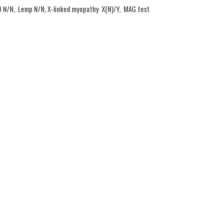
AD N/N, Lemp N/N, X-linked myopathy X(N)/Y, MAG test