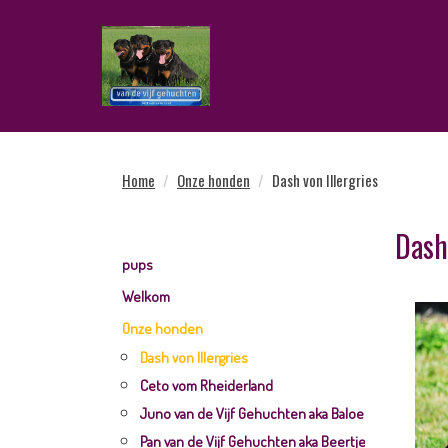
Home
Onze honden
Dash von Illergries
Dash
pups
Welkom
Onze honden
Dash von Illergries
Ceto vom Rheiderland
Juno van de Vijf Gehuchten aka Baloe
Pan van de Vijf Gehuchten aka Beertje