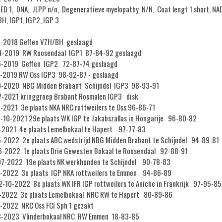
, ED 1, DNA, JLPP n/n, Degeneratieve myelopathy N/N, Coat lengt 1 short, N
H, IGP1, IGP2, IGP 3
-2018 Geffen VZH/BH geslaagd
4-2019 RW Roosendaal IGP1 87-84-92 geslaagd
5-2019 Geffen IGP2 72-87-74 geslaagd
-2019 RW Oss IGP3 98-92-87 - geslaagd
0-2020 NBG Midden Brabant Schijndel IGP3 98-93-91
-2021 kringgroep Brabant Rosmalen IGP3 disk
-2021 3e plaats NKA NRC rottweilers te Oss 96-86-71
-10-2021 29e plaats WK IGP te Jakabszallas in Hongarije 96-80-82
-2021 4e plaats Lemelbokaal te Hapert 97-77-83
-2022 2e plaats ABC wedstrijd NBG Midden Brabant te Schijndel 94-89-81
-2022 1e plaats Drie Gewesten Bokaal te Roosendaal 92-88-91
7-2022 19e plaats NK werkhonden te Schijndel 90-78-83
-2022 3e plaats IGP NKA rottweilers te Emmen 94-86-89
-10-2022 8e plaats WK IFR IGP rottweilers te Aniche in Frankrijk 97-95-85
-2022 3e plaats Lemelbokaal NRC RW te Hapert 80-89-86
-2022 NRC Oss FCI Sph 1 gezakt
3-2023 Vlinderbokaal NRC RW Emmen 18-83-85