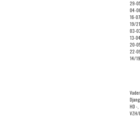
29-05
04-06
16-07
19/21
03-03
13-04
20-05
22-09
14/19
Vader
Djang
HD -,
VZH/B